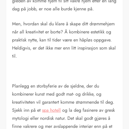
gleden av komme hjem til sitt vakre hjem etter en lang
dag på jobb, er noe alle burde kjenne på.
Men, hvordan skal du klare å skape ditt drømmehjem
når all kreativitet er borte? Å kombinere estetikk og
praktisk nytte, kan til tider være en håpløs oppgave.
Heldigvis, er det ikke mer enn litt inspirasjon som skal
til.
Planlegg en storbyferie av de sjeldne, der du
kombinerer kunst med godt mat- og drikke, og
kreativiteten vil garantert komme strømmende til deg.
Sjekk inn på et
spa hotell
og la deg fasinere av gresk
mytologi eller nordisk natur. Det skal godt gjøres å
finne vakrere og mer avslappende interiør enn på et