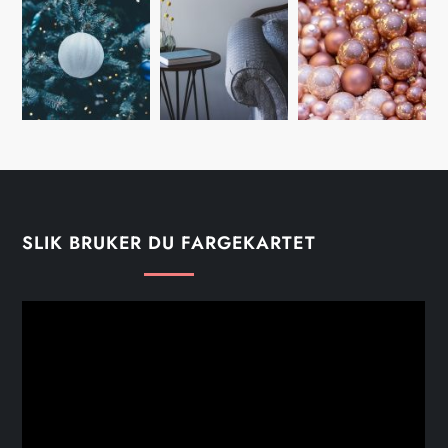
v
i
g
e
r
i
SLIK BRUKER DU FARGEKARTET
n
g