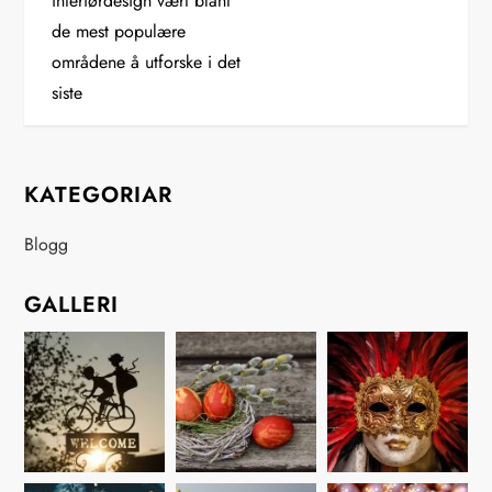
interiørdesign vært blant
n
de mest populære
områdene å utforske i det
n
siste
l
e
KATEGORIAR
g
Blogg
g
GALLERI
s
n
a